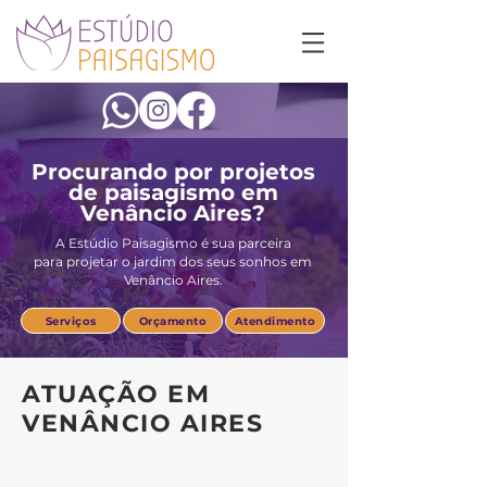
Procurando por projetos
de
paisagismo em
Venâncio Aires?
A Estúdio Paisagismo é sua parceira
para projetar o jardim dos seus sonhos em
Venâncio Aires.
Serviços
Orçamento
Atendimento
ATUAÇÃO EM
VENÂNCIO AIRES