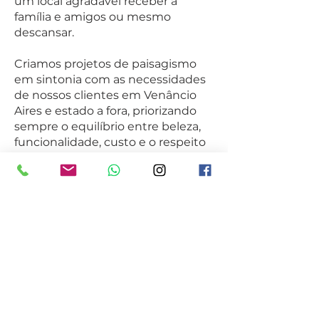
um local agradável receber a
família e amigos ou mesmo
descansar.
Criamos projetos de paisagismo
em sintonia com as necessidades
de nossos clientes em Venâncio
Aires e estado a fora, priorizando
sempre o equilíbrio entre beleza,
funcionalidade, custo e o respeito
ao meio ambiente.
O projeto de paisagismo (ou
projeto de paisagismo) consiste na
arte e técnica de transformar a
paisagem de espaços internos
e/ou externos, promovendo uma
composição harmoniosa da
vegetação com demais elementos
da natureza e elementos
introduzidos pelo homem.