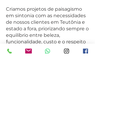
Criamos projetos de paisagismo
em sintonia com as necessidades
de nossos clientes em Teutônia e
estado a fora, priorizando sempre o
equilíbrio entre beleza,
funcionalidade, custo e o respeito
ao meio ambiente.
O projeto de paisagismo (ou
projeto de paisagismo) consiste na
arte e técnica de transformar a
paisagem de espaços internos
e/ou externos, promovendo uma
composição harmoniosa da
vegetação com demais elementos
da natureza e elementos
introduzidos pelo homem.
Sua finalidade é ordenar o espaço,