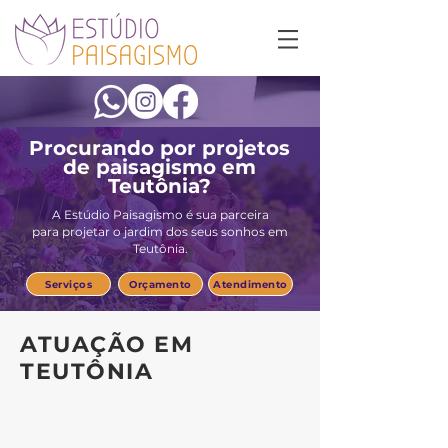
Procurando por projetos
de
paisagismo em
Teutônia?
A Estúdio Paisagismo é sua parceira
para projetar o jardim dos seus sonhos em
Teutônia.
Serviços
Orçamento
Atendimento
ATUAÇÃO EM
TEUTÔNIA