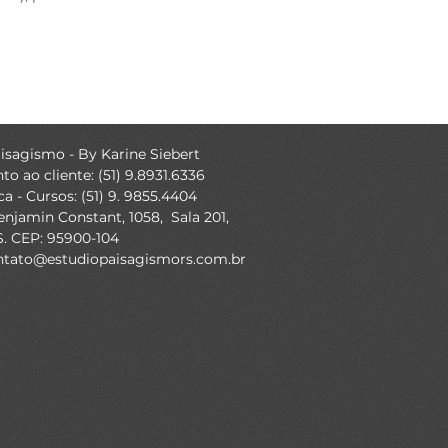
isagismo - By Karine Siebert
o ao cliente: (51) 9.8931.6336
ca - Cursos: (51) 9. 9855.4404
njamin Constant, 1058, Sala 201,
S. CEP: 95900-104
ntato@estudiopaisagismors.com.br