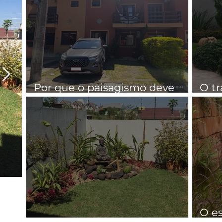
Por que o paisagismo deve
O tr
entrar no início da obra:
Pais
economia, integração e valor
agregado
A dupla queridinha do
Volume 
jardim!
toda a 
O es