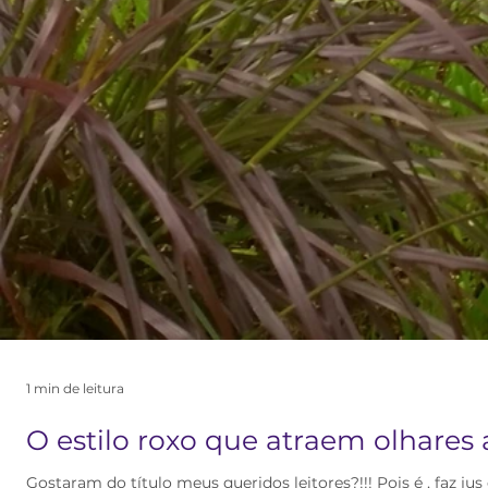
1 min de leitura
O estilo roxo que atraem olhares 
Gostaram do título meus queridos leitores?!!! Pois é , faz ju