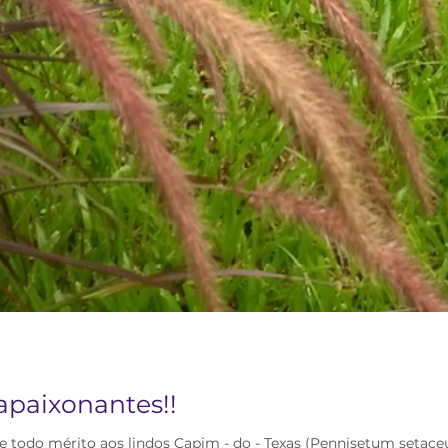
apaixonantes!!
s e todo mérito aos lindos Capim - do - Texas (Pennisetum setaceu