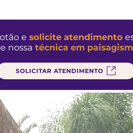
Jardim Zen!
olha
botão e
solicite atendimento
es
e nossa
técnica em paisagis
SOLICITAR ATENDIMENTO