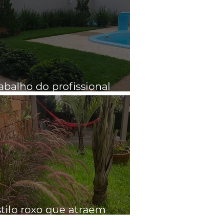
abalho do profissional
agista
e contraste fazem
8 técnicas de paisag
diferença no jardim
que todo arquiteto d
tilo roxo que atraem
conhecer