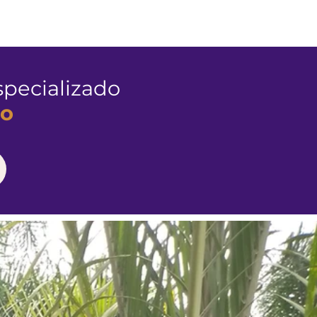
res apaixonantes!!
pecializado
mo